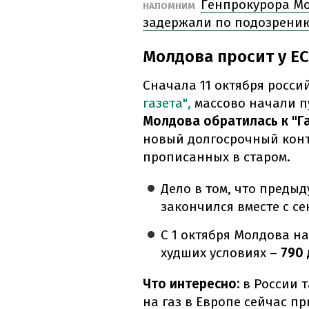
Генпрокурора Мо
НАПОМНИМ
задержали по подозрени
Молдова просит у ЕС
Сначала 11 октября росс
газета",
массово начали п
Молдова обратилась к "Г
новый долгосрочный конт
прописанных в старом.
Дело в том, что преды
закончился вместе с се
С 1 октября Молдова н
худших условиях –
790 
Что интересно:
в России 
на газ в Европе сейчас п