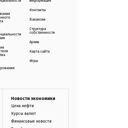
нциальности
информация
а
Контакты
ования
енного
Вакансии
та
Структура
а
собственности
нциальности
ния
Архив
ние
ателя
Карта сайта
тва
Игры
ирования
Новости экономики
Цена нефти
Курсы валют
Финансовые новости