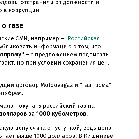
лдовы отстранили от должности и
ю в коррупции
 о газе
ийские СМИ, например –
"Российская
убликовать информацию о том, что
азпрому" –
с предложением подписать
ракт, но при условии сохранения цен,
дущий договор Moldovagaz и "Газпрома"
нтябрем.
ачала покупать российский газ на
долларов за 1000 кубометров.
такую цену считают уступкой, ведь цена
рыгает выше 1000 долларов.
В Кишиневе