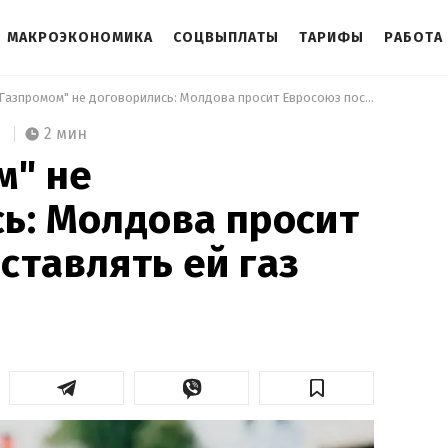
МАКРОЭКОНОМИКА
СОЦВЫПЛАТЫ
ТАРИФЫ
РАБОТА
 С "Газпромом" не договорились: Молдова просит Евросоюз поставлять ей газ 
2 мин
м" не
ь: Молдова просит
ставлять ей газ