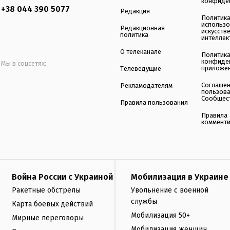
конфиде
+38 044 390 5077
Редакция
Политик
использ
Редакционная
искусств
политика
интеллек
О телеканале
Политик
конфиде
Мы в соцсетях:
приложе
Телеведущие
Соглаше
Рекламодателям
пользов
Сообщес
Правила пользования
Правила
коммент
Война России с Украиной
Мобилизация в Украине
Ракетные обстрелы
Увольнение с военной
службы
Карта боевых действий
Мобилизация 50+
Мирные переговоры
Мобилизация женщин