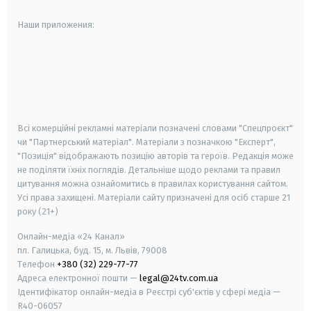
Наши приложения:
android
apple
smart tv
samsung smart tv
Всі комерційні рекламні матеріали позначені словами "Спецпроєкт"
чи "Партнерський матеріал". Матеріали з позначкою "Експерт",
"Позиція" відображають позицію авторів та героїв. Редакція може
не поділяти їхніх поглядів. Детальніше щодо реклами та правил
цитування можна ознайомитись в правилах користування сайтом.
Усі права захищені.
Матеріали сайту призначені для осіб старше
21
року (21+)
Онлайн-медіа «24 Канал»
пл. Галицька, буд. 15, м. Львів, 79008
Телефон
+380 (32) 229-77-77
Адреса електронної пошти —
legal@24tv.com.ua
Ідентифікатор онлайн-медіа в Реєстрі суб'єктів у сфері медіа —
R40-06057