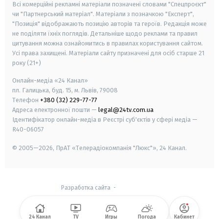
Всі комерційні рекламні матеріали позначені словами "Спецпроєкт"
чи "Партнерський матеріал". Матеріали з позначкою "Експерт",
"Позиція" відображають позицію авторів та героїв. Редакція може
не поділяти їхніх поглядів. Детальніше щодо реклами та правил
цитування можна ознайомитись в правилах користування сайтом.
Усі права захищені.
Матеріали сайту призначені для осіб старше
21
року (21+)
Онлайн-медіа «24 Канал»
пл. Галицька, буд. 15, м. Львів, 79008
Телефон
+380 (32) 229-77-77
Адреса електронної пошти —
legal@24tv.com.ua
Ідентифікатор онлайн-медіа в Реєстрі суб'єктів у сфері медіа —
R40-06057
© 2005—2026,
ПрАТ «Телерадіокомпанія "Люкс"», 24 Канал.
Разработка сайта
-
24 Канал
TV
Игры
Погода
Кабинет