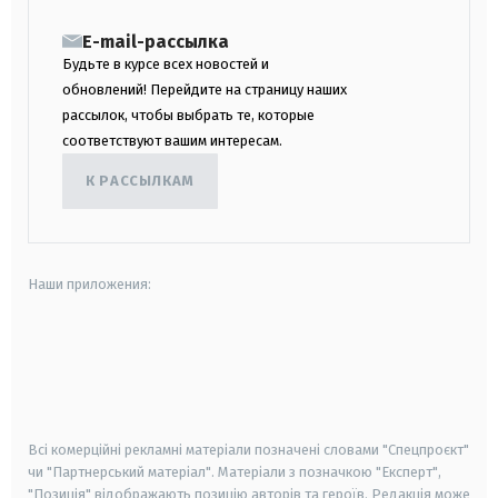
E-mail-рассылка
Будьте в курсе всех новостей и
обновлений! Перейдите на страницу наших
рассылок, чтобы выбрать те, которые
соответствуют вашим интересам.
К РАССЫЛКАМ
Наши приложения:
android
apple
smart tv
samsung smart tv
Всі комерційні рекламні матеріали позначені словами "Спецпроєкт"
чи "Партнерський матеріал". Матеріали з позначкою "Експерт",
"Позиція" відображають позицію авторів та героїв. Редакція може