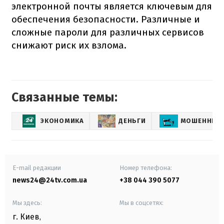
электронной почты является ключевым для
обеспечения безопасности. Различные и
сложные пароли для различных сервисов
снижают риск их взлома.
Связанные темы:
ЭКОНОМИКА
ДЕНЬГИ
МОШЕННИЧ
E-mail редакции
Номер телефона:
news24@24tv.com.ua
+38 044 390 5077
Мы здесь:
Мы в соцсетях:
г. Киев
,