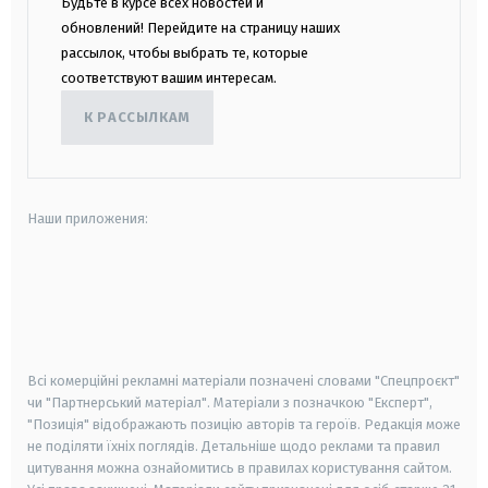
Будьте в курсе всех новостей и
обновлений! Перейдите на страницу наших
рассылок, чтобы выбрать те, которые
соответствуют вашим интересам.
К РАССЫЛКАМ
Наши приложения:
android
apple
smart tv
samsung smart tv
Всі комерційні рекламні матеріали позначені словами "Спецпроєкт"
чи "Партнерський матеріал". Матеріали з позначкою "Експерт",
"Позиція" відображають позицію авторів та героїв. Редакція може
не поділяти їхніх поглядів. Детальніше щодо реклами та правил
цитування можна ознайомитись в правилах користування сайтом.