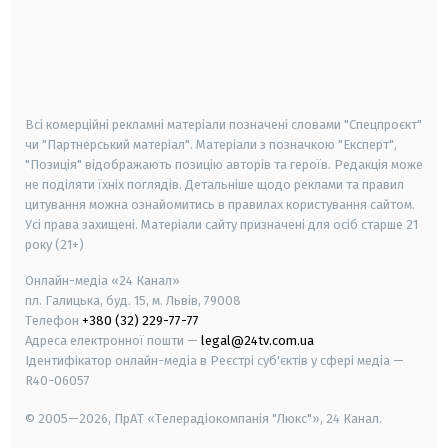
android
apple
smart tv
samsung smart tv
Всі комерційні рекламні матеріали позначені словами "Спецпроєкт"
чи "Партнерський матеріал". Матеріали з позначкою "Експерт",
"Позиція" відображають позицію авторів та героїв. Редакція може
не поділяти їхніх поглядів. Детальніше щодо реклами та правил
цитування можна ознайомитись в правилах користування сайтом.
Усі права захищені.
Матеріали сайту призначені для осіб старше
21
року (21+)
Онлайн-медіа «24 Канал»
пл. Галицька, буд. 15, м. Львів, 79008
Телефон
+380 (32) 229-77-77
Адреса електронної пошти —
legal@24tv.com.ua
Ідентифікатор онлайн-медіа в Реєстрі суб'єктів у сфері медіа —
R40-06057
© 2005—2026,
ПрАТ «Телерадіокомпанія "Люкс"», 24 Канал.