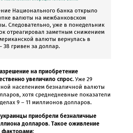
ение Национального банка открыло
купке валюты на межбанковском
ы. Следовательно, уже в понедельник
ок отреагировал заметным снижением
американской валюты вернулась в
– 38 гривен за доллар.
разрешение на приобретение
ственно увеличило спрос.
Уже 29
нной населением безналичной валюты
олларов, хотя среднедневные показатели
еделах 9 – 11 миллионов долларов.
а украинцы приобрели безналичные
миллиона долларов. Такое оживление
 факторами: