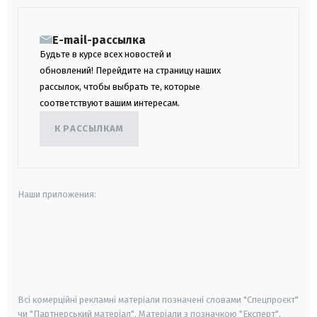
E-mail-рассылка
Будьте в курсе всех новостей и
обновлений! Перейдите на страницу наших
рассылок, чтобы выбрать те, которые
соответствуют вашим интересам.
К РАССЫЛКАМ
Наши приложения:
android
apple
smart tv
samsung smart tv
Всі комерційні рекламні матеріали позначені словами "Спецпроєкт"
чи "Партнерський матеріал". Матеріали з позначкою "Експерт",