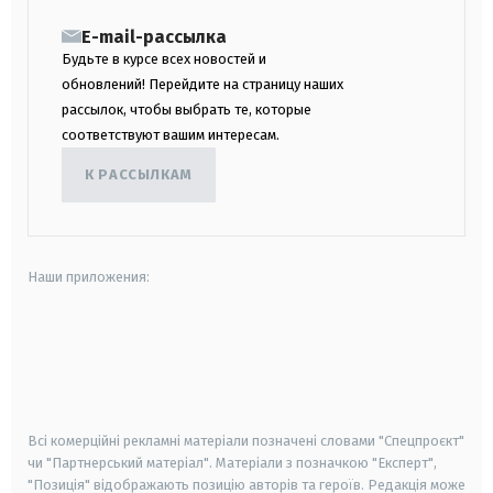
E-mail-рассылка
Будьте в курсе всех новостей и
обновлений! Перейдите на страницу наших
рассылок, чтобы выбрать те, которые
соответствуют вашим интересам.
К РАССЫЛКАМ
Наши приложения:
android
apple
smart tv
samsung smart tv
Всі комерційні рекламні матеріали позначені словами "Спецпроєкт"
чи "Партнерський матеріал". Матеріали з позначкою "Експерт",
"Позиція" відображають позицію авторів та героїв. Редакція може