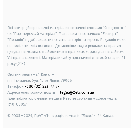
android
apple
smart tv
samsung smart tv
Всі комерційні рекламні матеріали позначені словами "Спецпроєкт"
чи "Партнерський матеріал". Матеріали з позначкою "Експерт",
"Позиція" відображають позицію авторів та героїв. Редакція може
не поділяти їхніх поглядів. Детальніше щодо реклами та правил
цитування можна ознайомитись в правилах користування сайтом.
Усі права захищені.
Матеріали сайту призначені для осіб старше
21
року (21+)
Онлайн-медіа «24 Канал»
пл. Галицька, буд. 15, м. Львів, 79008
Телефон
+380 (32) 229-77-77
Адреса електронної пошти —
legal@24tv.com.ua
Ідентифікатор онлайн-медіа в Реєстрі суб'єктів у сфері медіа —
R40-06057
© 2005—2026,
ПрАТ «Телерадіокомпанія "Люкс"», 24 Канал.