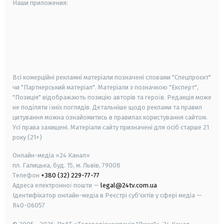
Наши приложения:
android
apple
smart tv
samsung smart tv
Всі комерційні рекламні матеріали позначені словами "Спецпроєкт"
чи "Партнерський матеріал". Матеріали з позначкою "Експерт",
"Позиція" відображають позицію авторів та героїв. Редакція може
не поділяти їхніх поглядів. Детальніше щодо реклами та правил
цитування можна ознайомитись в правилах користування сайтом.
Усі права захищені.
Матеріали сайту призначені для осіб старше
21
року (21+)
Онлайн-медіа «24 Канал»
пл. Галицька, буд. 15, м. Львів, 79008
Телефон
+380 (32) 229-77-77
Адреса електронної пошти —
legal@24tv.com.ua
Ідентифікатор онлайн-медіа в Реєстрі суб'єктів у сфері медіа —
R40-06057