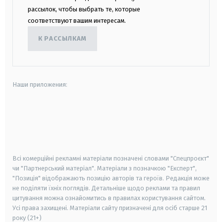
рассылок, чтобы выбрать те, которые
соответствуют вашим интересам.
К РАССЫЛКАМ
Наши приложения:
android
apple
smart tv
samsung smart tv
Всі комерційні рекламні матеріали позначені словами "Спецпроєкт"
чи "Партнерський матеріал". Матеріали з позначкою "Експерт",
"Позиція" відображають позицію авторів та героїв. Редакція може
не поділяти їхніх поглядів. Детальніше щодо реклами та правил
цитування можна ознайомитись в правилах користування сайтом.
Усі права захищені.
Матеріали сайту призначені для осіб старше
21
року (21+)