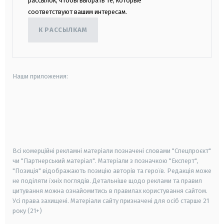
рассылок, чтобы выбрать те, которые
соответствуют вашим интересам.
К РАССЫЛКАМ
Наши приложения:
android
apple
smart tv
samsung smart tv
Всі комерційні рекламні матеріали позначені словами "Спецпроєкт"
чи "Партнерський матеріал". Матеріали з позначкою "Експерт",
"Позиція" відображають позицію авторів та героїв. Редакція може
не поділяти їхніх поглядів. Детальніше щодо реклами та правил
цитування можна ознайомитись в правилах користування сайтом.
Усі права захищені.
Матеріали сайту призначені для осіб старше
21
року (21+)