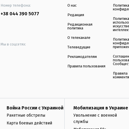
Номер телефона:
О нас
Политик
конфиде
+38 044 390 5077
Редакция
Политик
использ
Редакционная
искусств
политика
интеллек
О телеканале
Политик
конфиде
Мы в соцсетях:
приложе
Телеведущие
Соглаше
Рекламодателям
пользов
Сообщес
Правила пользования
Правила
коммент
Война России с Украиной
Мобилизация в Украине
Ракетные обстрелы
Увольнение с военной
службы
Карта боевых действий