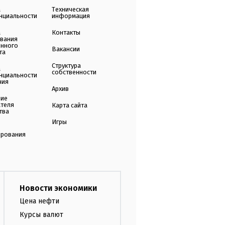
а
Техническая
нциальности
информация
а
Контакты
ования
енного
Вакансии
та
Структура
а
собственности
нциальности
ния
Архив
ние
ателя
Карта сайта
тва
Игры
ирования
Новости экономики
Цена нефти
Курсы валют