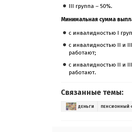
III группа – 50%.
Минимальная сумма выпла
с инвалидностью I груп
с инвалидностью II и II
работают;
с инвалидностью II и II
работают.
Связанные темы:
ДЕНЬГИ
ПЕНСИОННЫЙ 