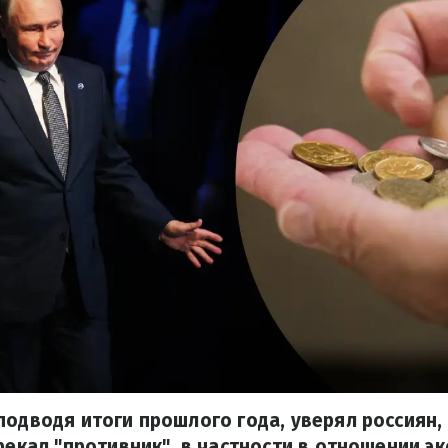
подводя итоги прошлого года, уверял россиян, 
дрекал "противник", в частности в отношении э