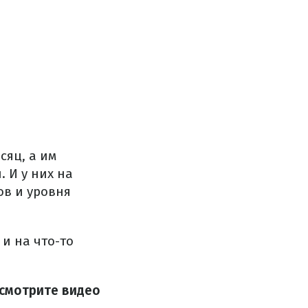
сяц, а им
 И у них на
ов и уровня
и на что-то
 смотрите видео