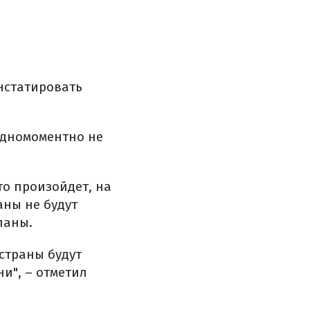
нстатировать
 одномоментно не
то произойдет, на
аны не будут
ланы.
 страны будут
ни", – отметил