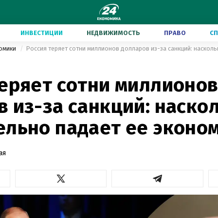
ИНВЕСТИЦИИ
НЕДВИЖИМОСТЬ
ПРАВО
С
номики
теряет сотни миллионо
 из-за санкций: наско
ельно падает ее эконо
ая