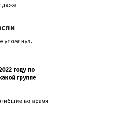
т даже
осли
е упомянул.
2022 году по
какой группе
погибшие во время