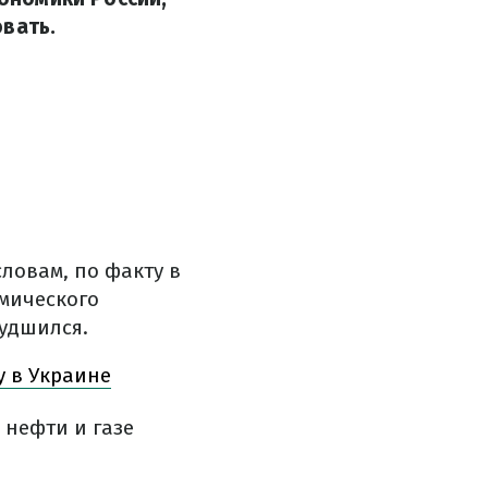
овать.
 словам, по факту в
омического
худшился.
у в Украине
 нефти и газе