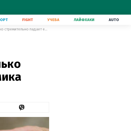
ПОРТ
FIGHT
УЧЕБА
ЛАЙФХАКИ
AUTO
Россия теряет сотни миллионов долларов из-за санкций: насколько стремительно падает ее экономика
в
лько
мика