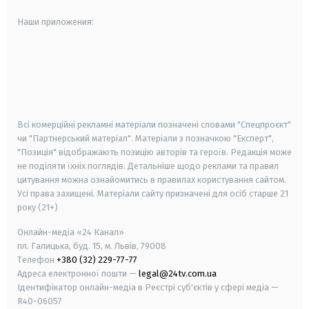
Наши приложения:
android
apple
smart tv
samsung smart tv
Всі комерційні рекламні матеріали позначені словами "Спецпроєкт"
чи "Партнерський матеріал". Матеріали з позначкою "Експерт",
"Позиція" відображають позицію авторів та героїв. Редакція може
не поділяти їхніх поглядів. Детальніше щодо реклами та правил
цитування можна ознайомитись в правилах користування сайтом.
Усі права захищені.
Матеріали сайту призначені для осіб старше
21
року (21+)
Онлайн-медіа «24 Канал»
пл. Галицька, буд. 15, м. Львів, 79008
Телефон
+380 (32) 229-77-77
Адреса електронної пошти —
legal@24tv.com.ua
Ідентифікатор онлайн-медіа в Реєстрі суб'єктів у сфері медіа —
R40-06057