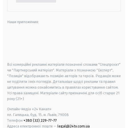
Наши приложения:
android
apple
smart tv
samsung smart tv
Всі комерційні рекламні матеріали позначені словами "Спецпроєкт"
чи "Партнерський матеріал". Матеріали з позначкою "Експерт",
"Позиція" відображають позицію авторів та героїв. Редакція може
не поділяти їхніх поглядів. Детальніше щодо реклами та правил
цитування можна ознайомитись в правилах користування сайтом.
Усі права захищені.
Матеріали сайту призначені для осіб старше
21
року (21+)
Онлайн-медіа «24 Канал»
пл. Галицька, буд. 15, м. Львів, 79008
Телефон
+380 (32) 229-77-77
Адреса електронної пошти —
legal@24tv.com.ua