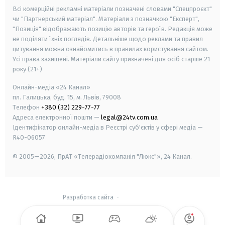
Всі комерційні рекламні матеріали позначені словами "Спецпроєкт"
чи "Партнерський матеріал". Матеріали з позначкою "Експерт",
"Позиція" відображають позицію авторів та героїв. Редакція може
не поділяти їхніх поглядів. Детальніше щодо реклами та правил
цитування можна ознайомитись в правилах користування сайтом.
Усі права захищені.
Матеріали сайту призначені для осіб старше
21
року (21+)
Онлайн-медіа «24 Канал»
пл. Галицька, буд. 15, м. Львів, 79008
Телефон
+380 (32) 229-77-77
Адреса електронної пошти —
legal@24tv.com.ua
Ідентифікатор онлайн-медіа в Реєстрі суб'єктів у сфері медіа —
R40-06057
© 2005—2026,
ПрАТ «Телерадіокомпанія "Люкс"», 24 Канал.
Разработка сайта
-