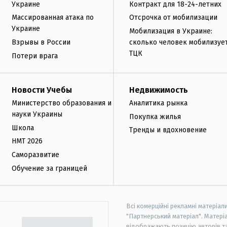
Украине
Контракт для 18-24-летних
Массированная атака по
Отсрочка от мобилизации
Украине
Мобилизация в Украине:
Взрывы в России
сколько человек мобилизуе
ТЦК
Потери врага
Новости Учебы
Недвижимость
Министерство образования и
Аналитика рынка
науки Украины
Покупка жилья
Школа
Тренды и вдохновение
НМТ 2026
Саморазвитие
Обучение за границей
Всі комерційні рекламні матеріал
"Партнерський матеріал". Матеріа
відображають позицію авторів та 