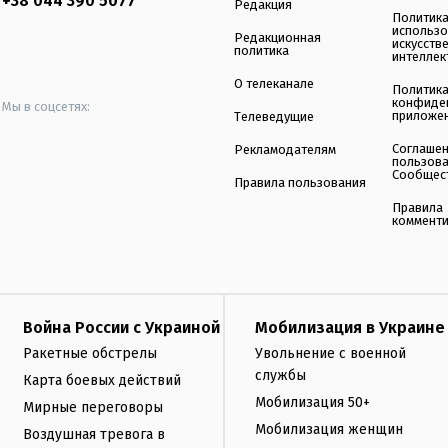
+38 044 390 5077
Редакция
Политик
использ
Редакционная
искусств
политика
интеллек
О телеканале
Политик
конфиде
Мы в соцсетях:
приложе
Телеведущие
Соглаше
Рекламодателям
пользов
Сообщес
Правила пользования
Правила
коммент
Война России с Украиной
Мобилизация в Украине
Ракетные обстрелы
Увольнение с военной
службы
Карта боевых действий
Мобилизация 50+
Мирные переговоры
Мобилизация женщин
Воздушная тревога в