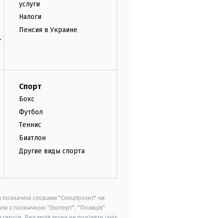
услуги
Налоги
Пенсия в Украине
т
Спорт
Бокс
Футбол
Теннис
Биатлон
Другие виды спорта
и позначені словами "Спецпроєкт" чи
ли з позначкою "Експерт", "Позиція"
героїв. Редакція може не поділяти їхніх