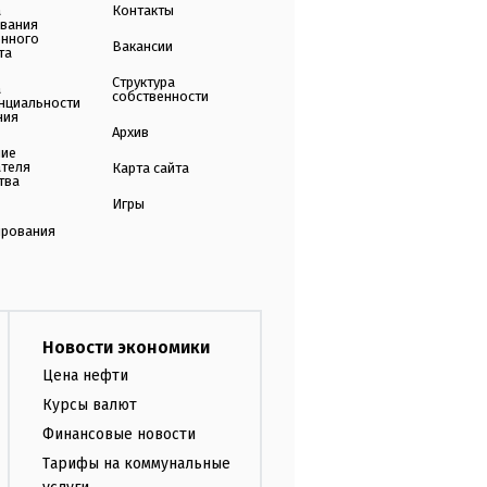
а
Контакты
ования
енного
Вакансии
та
Структура
а
собственности
нциальности
ния
Архив
ние
ателя
Карта сайта
тва
Игры
ирования
Новости экономики
Цена нефти
Курсы валют
Финансовые новости
Тарифы на коммунальные