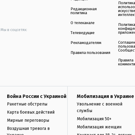
Политик
использ
Редакционная
искусств
политика
интеллек
О телеканале
Политик
конфиде
Мы в соцсетях:
приложе
Телеведущие
Соглаше
Рекламодателям
пользов
Сообщес
Правила пользования
Правила
коммент
Война России с Украиной
Мобилизация в Украине
Ракетные обстрелы
Увольнение с военной
службы
Карта боевых действий
Мобилизация 50+
Мирные переговоры
Мобилизация женщин
Воздушная тревога в