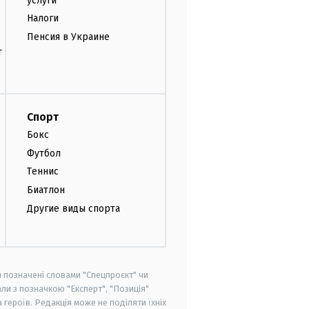
услуги
Налоги
Пенсия в Украине
т
Спорт
Бокс
Футбол
Теннис
Биатлон
Другие виды спорта
и позначені словами "Спецпроєкт" чи
ли з позначкою "Експерт", "Позиція"
героїв. Редакція може не поділяти їхніх