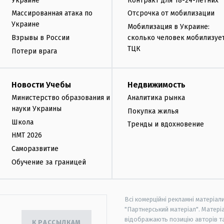
Украине
Контракт для 18-24-летних
Массированная атака по
Отсрочка от мобилизации
Украине
Мобилизация в Украине:
Взрывы в России
сколько человек мобилизуе
ТЦК
Потери врага
Новости Учебы
Недвижимость
Министерство образования и
Аналитика рынка
науки Украины
Покупка жилья
Школа
Тренды и вдохновение
НМТ 2026
Саморазвитие
Обучение за границей
Всі комерційні рекламні матеріал
"Партнерський матеріал". Матеріа
відображають позицію авторів та 
К РАССЫЛКАМ