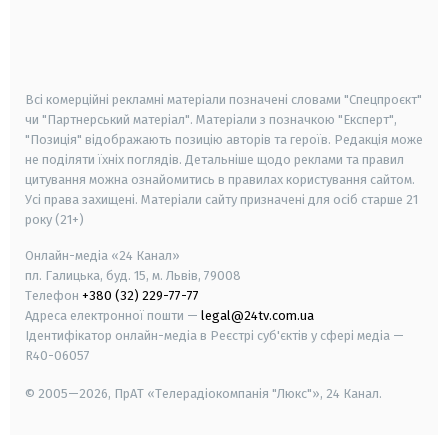
android
apple
smart tv
samsung smart tv
Всі комерційні рекламні матеріали позначені словами "Спецпроєкт"
чи "Партнерський матеріал". Матеріали з позначкою "Експерт",
"Позиція" відображають позицію авторів та героїв. Редакція може
не поділяти їхніх поглядів. Детальніше щодо реклами та правил
цитування можна ознайомитись в правилах користування сайтом.
Усі права захищені.
Матеріали сайту призначені для осіб старше
21
року (21+)
Онлайн-медіа «24 Канал»
пл. Галицька, буд. 15, м. Львів, 79008
Телефон
+380 (32) 229-77-77
Адреса електронної пошти —
legal@24tv.com.ua
Ідентифікатор онлайн-медіа в Реєстрі суб'єктів у сфері медіа —
R40-06057
© 2005—2026,
ПрАТ «Телерадіокомпанія "Люкс"», 24 Канал.