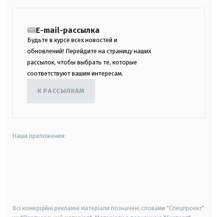
E-mail-рассылка
Будьте в курсе всех новостей и
обновлений! Перейдите на страницу наших
рассылок, чтобы выбрать те, которые
соответствуют вашим интересам.
К РАССЫЛКАМ
Наши приложения:
android
apple
smart tv
samsung smart tv
Всі комерційні рекламні матеріали позначені словами "Спецпроєкт"