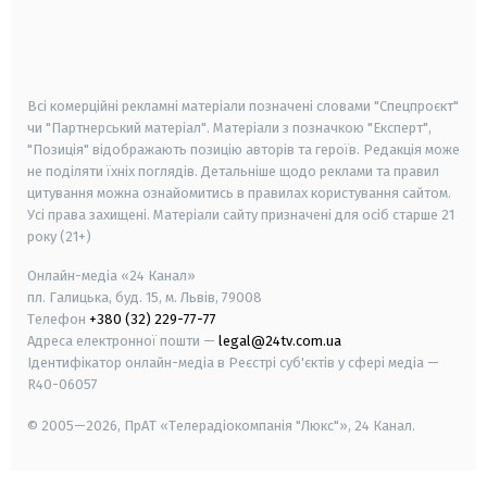
android
apple
smart tv
samsung smart tv
Всі комерційні рекламні матеріали позначені словами "Спецпроєкт"
чи "Партнерський матеріал". Матеріали з позначкою "Експерт",
"Позиція" відображають позицію авторів та героїв. Редакція може
не поділяти їхніх поглядів. Детальніше щодо реклами та правил
цитування можна ознайомитись в правилах користування сайтом.
Усі права захищені.
Матеріали сайту призначені для осіб старше
21
року (21+)
Онлайн-медіа «24 Канал»
пл. Галицька, буд. 15, м. Львів, 79008
Телефон
+380 (32) 229-77-77
Адреса електронної пошти —
legal@24tv.com.ua
Ідентифікатор онлайн-медіа в Реєстрі суб'єктів у сфері медіа —
R40-06057
© 2005—2026,
ПрАТ «Телерадіокомпанія "Люкс"», 24 Канал.