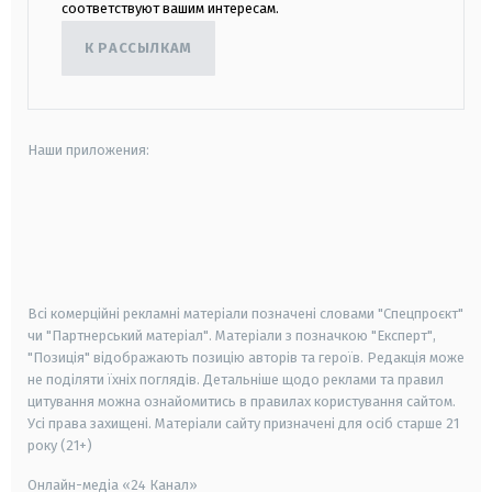
соответствуют вашим интересам.
К РАССЫЛКАМ
Наши приложения:
android
apple
smart tv
samsung smart tv
Всі комерційні рекламні матеріали позначені словами "Спецпроєкт"
чи "Партнерський матеріал". Матеріали з позначкою "Експерт",
"Позиція" відображають позицію авторів та героїв. Редакція може
не поділяти їхніх поглядів. Детальніше щодо реклами та правил
цитування можна ознайомитись в правилах користування сайтом.
Усі права захищені.
Матеріали сайту призначені для осіб старше
21
року (21+)
Онлайн-медіа «24 Канал»