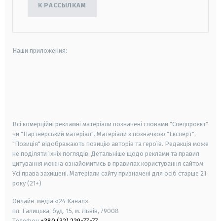
К РАССЫЛКАМ
Наши приложения:
android
apple
smart tv
samsung smart tv
Всі комерційні рекламні матеріали позначені словами "Спецпроєкт"
чи "Партнерський матеріал". Матеріали з позначкою "Експерт",
"Позиція" відображають позицію авторів та героїв. Редакція може
не поділяти їхніх поглядів. Детальніше щодо реклами та правил
цитування можна ознайомитись в правилах користування сайтом.
Усі права захищені.
Матеріали сайту призначені для осіб старше
21
року (21+)
Онлайн-медіа «24 Канал»
пл. Галицька, буд. 15, м. Львів, 79008
Телефон
+380 (32) 229-77-77