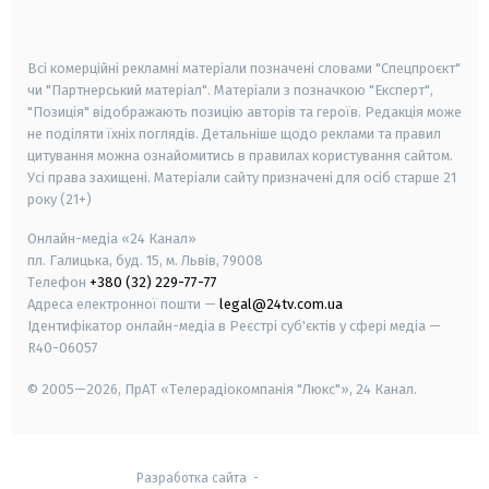
smart tv
samsung smart tv
Всі комерційні рекламні матеріали позначені словами "Спецпроєкт"
чи "Партнерський матеріал". Матеріали з позначкою "Експерт",
"Позиція" відображають позицію авторів та героїв. Редакція може
не поділяти їхніх поглядів. Детальніше щодо реклами та правил
цитування можна ознайомитись в правилах користування сайтом.
Усі права захищені.
Матеріали сайту призначені для осіб старше
21
року (21+)
Онлайн-медіа «24 Канал»
пл. Галицька, буд. 15, м. Львів, 79008
Телефон
+380 (32) 229-77-77
Адреса електронної пошти —
legal@24tv.com.ua
Ідентифікатор онлайн-медіа в Реєстрі суб'єктів у сфері медіа —
R40-06057
© 2005—2026,
ПрАТ «Телерадіокомпанія "Люкс"», 24 Канал.
Разработка сайта
-