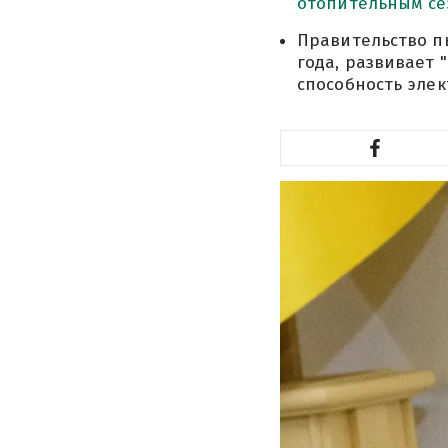
отопительным се
Правительство п
года, развивает
способность элект