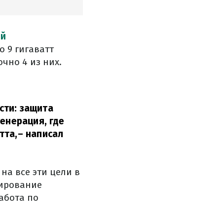
ой
о 9 гигаватт
чно 4 из них.
сти: защита
енерация, где
тта,
– написал
на все эти цели в
мирование
абота по