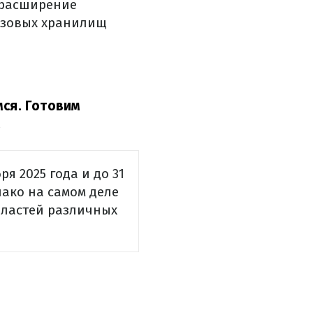
 расширение
газовых хранилищ
мся. Готовим
.
я 2025 года и до 31
нако на самом деле
властей различных