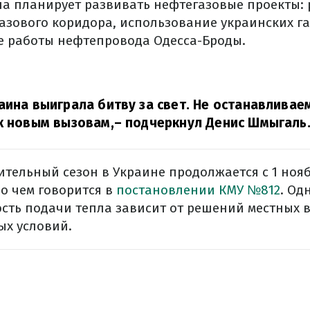
на планирует развивать нефтегазовые проекты:
азового коридора, использование украинских 
е работы нефтепровода Одесса-Броды.
аина выиграла битву за свет. Не останавливае
к новым вызовам,
– подчеркнул Денис Шмыгаль
тельный сезон в Украине продолжается с 1 ноябр
 о чем говорится в
постановлении КМУ №812
. Од
сть подачи тепла зависит от решений местных 
ых условий.