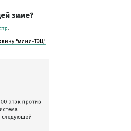
щей зиме?
стр
.
овину "мини-ТЭЦ"
00 атак против
система
к следующей