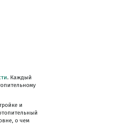
сти
. Каждый
топительному
тройке и
 отопительный
овне, о чем