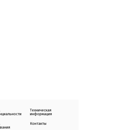
а
Техническая
нциальности
информация
а
Контакты
ования