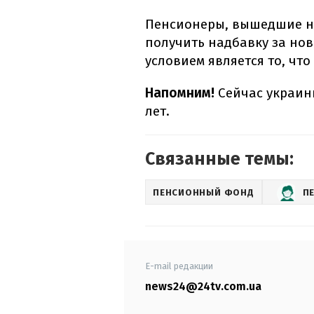
Пенсионеры, вышедшие на
получить надбавку за но
условием является то, чт
Напомним!
Сейчас украинц
лет.
Связанные темы:
ПЕНСИОННЫЙ ФОНД
П
E-mail редакции
news24@24tv.com.ua