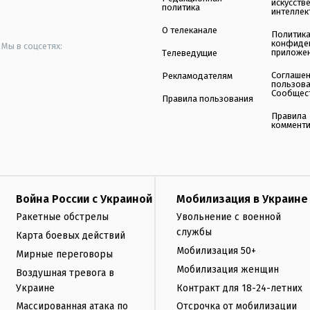
искусств
политика
интеллек
О телеканале
Политик
конфиде
Мы в соцсетях:
приложе
Телеведущие
Соглаше
Рекламодателям
пользов
Сообщес
Правила пользования
Правила
коммент
Война России с Украиной
Мобилизация в Украине
Ракетные обстрелы
Увольнение с военной
службы
Карта боевых действий
Мобилизация 50+
Мирные переговоры
Мобилизация женщин
Воздушная тревога в
Украине
Контракт для 18-24-летних
Массированная атака по
Отсрочка от мобилизации