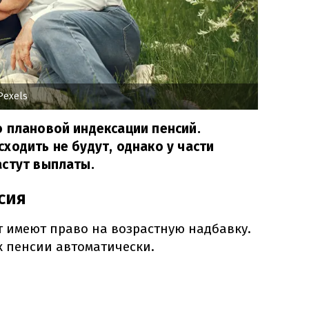
Pexels
 плановой индексации пенсий.
ходить не будут, однако у части
астут выплаты.
сия
т имеют право на возрастную надбавку.
к пенсии автоматически.