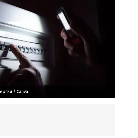
нергии
/ Canva