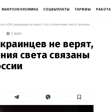
МАКРОЭКОНОМИКА
СОЦВЫПЛАТЫ
ТАРИФЫ
РАБОТА
 Около 40% украинцев не верят, что отключения света связаны с атаками России 
2 мин
краинцев не верят,
ния света связаны
оссии