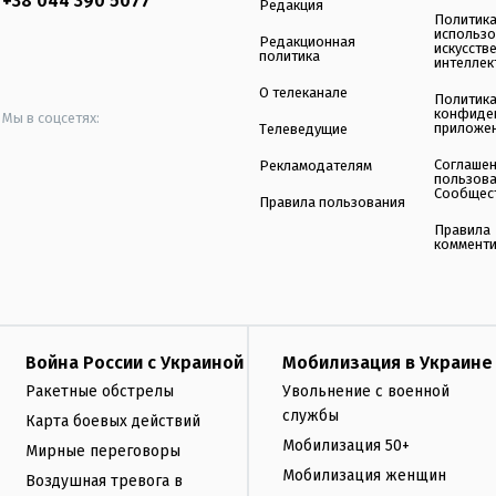
+38 044 390 5077
Редакция
Политик
использ
Редакционная
искусств
политика
интеллек
О телеканале
Политик
конфиде
Мы в соцсетях:
приложе
Телеведущие
Соглаше
Рекламодателям
пользов
Сообщес
Правила пользования
Правила
коммент
Война России с Украиной
Мобилизация в Украине
Ракетные обстрелы
Увольнение с военной
службы
Карта боевых действий
Мобилизация 50+
Мирные переговоры
Мобилизация женщин
Воздушная тревога в