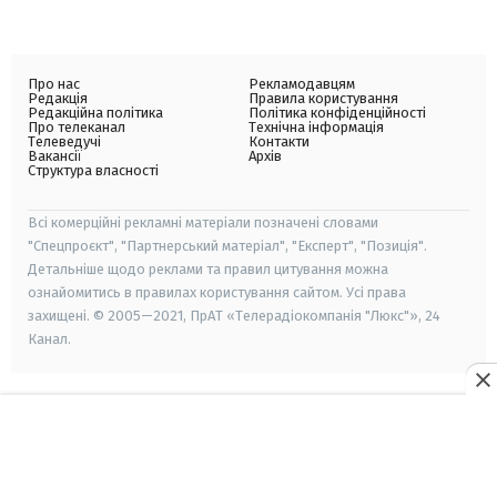
Про нас
Рекламодавцям
Редакція
Правила користування
Редакційна політика
Політика конфіденційності
Про телеканал
Технічна інформація
Телеведучі
Контакти
Вакансії
Архів
Структура власності
Всі комерційні рекламні матеріали позначені словами
"Спецпроєкт", "Партнерський матеріал", "Експерт", "Позиція".
Детальніше щодо реклами та правил цитування можна
ознайомитись в правилах користування сайтом. Усі права
захищені. © 2005—2021, ПрАТ «Телерадіокомпанія "Люкс"», 24
Канал.