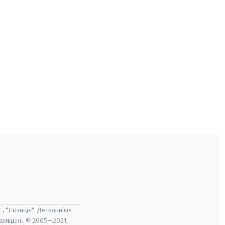
", "Позиція". Детальніше
захищені. © 2005—2021,