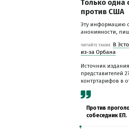
Только одна
против США
Эту информацию 
анонимности, пи
В Эст
ЧИТАЙТЕ ТАКЖЕ
из-за Орбана
Источник издания
представителей 2
контртарифов в о
Против проголо
собеседник ЕП.