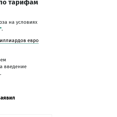
 по тарифам
за на условиях
"
.
 миллиардов евро
ием
а введение
.
заявил