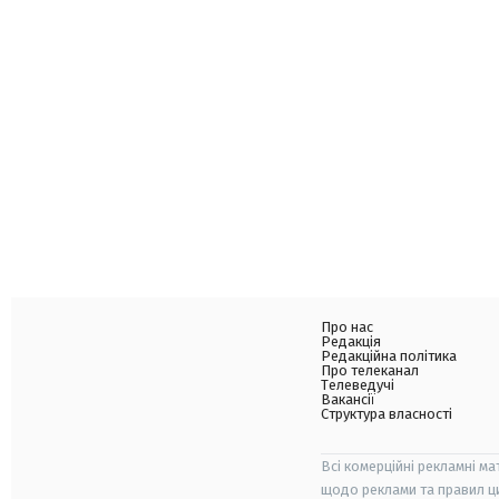
Про нас
Редакція
Редакційна політика
Про телеканал
Телеведучі
Вакансії
Структура власності
Всі комерційні рекламні ма
щодо реклами та правил ц