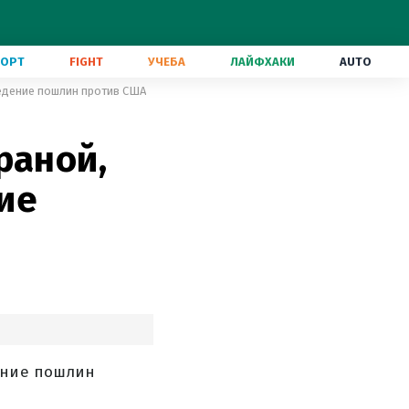
ПОРТ
FIGHT
УЧЕБА
ЛАЙФХАКИ
AUTO
ведение пошлин против США
раной,
ие
ение пошлин