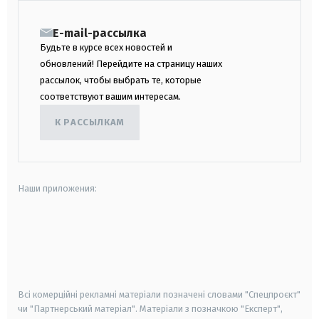
E-mail-рассылка
Будьте в курсе всех новостей и
обновлений! Перейдите на страницу наших
рассылок, чтобы выбрать те, которые
соответствуют вашим интересам.
К РАССЫЛКАМ
Наши приложения:
android
apple
smart tv
samsung smart tv
Всі комерційні рекламні матеріали позначені словами "Спецпроєкт"
чи "Партнерський матеріал". Матеріали з позначкою "Експерт",