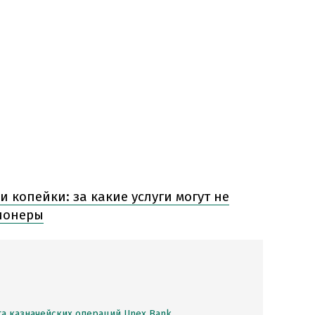
и копейки: за какие услуги могут не
ионеры
а казначейских операций Unex Bank