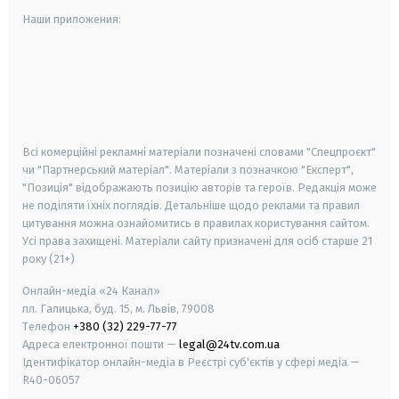
Наши приложения:
android
apple
smart tv
samsung smart tv
Всі комерційні рекламні матеріали позначені словами "Спецпроєкт"
чи "Партнерський матеріал". Матеріали з позначкою "Експерт",
"Позиція" відображають позицію авторів та героїв. Редакція може
не поділяти їхніх поглядів. Детальніше щодо реклами та правил
цитування можна ознайомитись в правилах користування сайтом.
Усі права захищені.
Матеріали сайту призначені для осіб старше
21
року (21+)
Онлайн-медіа «24 Канал»
пл. Галицька, буд. 15, м. Львів, 79008
Телефон
+380 (32) 229-77-77
Адреса електронної пошти —
legal@24tv.com.ua
Ідентифікатор онлайн-медіа в Реєстрі суб'єктів у сфері медіа —
R40-06057