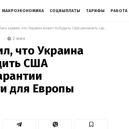
МАКРОЭКОНОМИКА
СОЦВЫПЛАТЫ
ТАРИФЫ
РАБОТА
 Сибига заявил, что Украина может побудить США увеличить гарантии безопасности для Европы 
2 мин
ил, что Украина
дить США
арантии
и для Европы