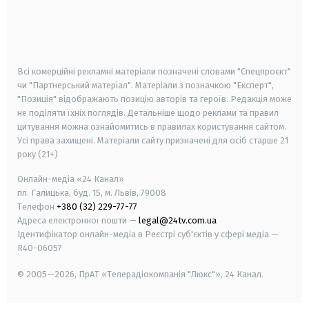
android
apple
smart tv
samsung smart tv
Всі комерційні рекламні матеріали позначені словами "Спецпроєкт"
чи "Партнерський матеріал". Матеріали з позначкою "Експерт",
"Позиція" відображають позицію авторів та героїв. Редакція може
не поділяти їхніх поглядів. Детальніше щодо реклами та правил
цитування можна ознайомитись в правилах користування сайтом.
Усі права захищені.
Матеріали сайту призначені для осіб старше
21
року (21+)
Онлайн-медіа «24 Канал»
пл. Галицька, буд. 15, м. Львів, 79008
Телефон
+380 (32) 229-77-77
Адреса електронної пошти —
legal@24tv.com.ua
Ідентифікатор онлайн-медіа в Реєстрі суб'єктів у сфері медіа —
R40-06057
© 2005—2026,
ПрАТ «Телерадіокомпанія "Люкс"», 24 Канал.