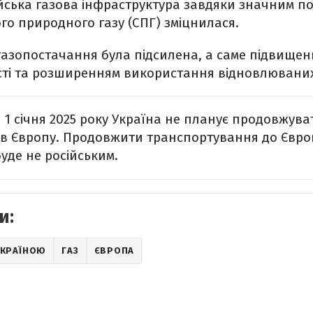
йська газова інфраструктура завдяки значним п
го природного газу (СПГ) зміцнилася.
 газопостачання була підсилена, а саме підвище
ті та розширенням використання відновлюваних 
я 1 січня 2025 року Україна не планує продовжув
у в Європу. Продовжити транспортування до Євр
буде не російським.
и:
 УКРАЇНОЮ
ГАЗ
ЄВРОПА