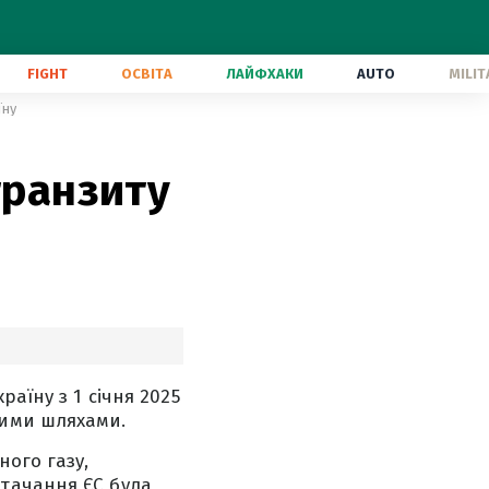
FIGHT
ОСВІТА
ЛАЙФХАКИ
AUTO
MILIT
їну
транзиту
аїну з 1 січня 2025
ними шляхами.
ного газу,
тачання ЄС була