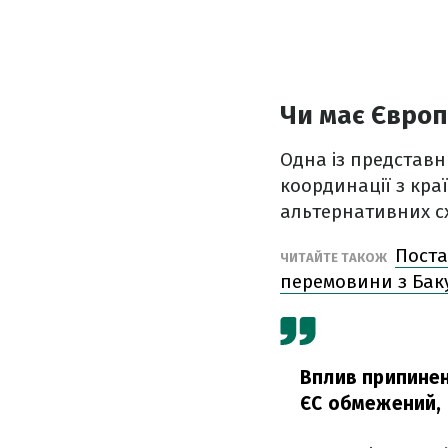
Чи має Європ
Одна із представн
координації з кра
альтернативних с
Поста
ЧИТАЙТЕ ТАКОЖ
перемовини з Бак
Вплив припинен
ЄС обмежений,