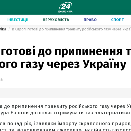
ІНВЕСТИЦІЇ
НЕРУХОМІСТЬ
ПРАВО
СПОРТ
міки
В Європі готові до припинення транзиту російського газу через Укра
 готові до припинення 
ого газу через Україну
ка
а до припинення транзиту російського газу через Укр
тура Європи дозволяє отримувати газ альтернатив
ла понад рік, і завдяки імпорту скрапленого природ
ті та відновлюваним джерелам, надійність газопос