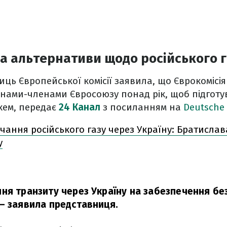
а альтернативи щодо російського г
иць Європейської комісії заявила, що Єврокомісі
їнами-членами Євросоюзу понад рік, щоб підготу
хем, передає
24 Канал
з посиланням на
Deutsche 
чання російського газу через Україну: Братислав
у
ня транзиту через Україну на забезпечення бе
– заявила представниця.