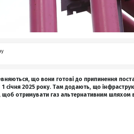
ну
певняються, що вони готові до припинення пост
з 1 січня 2025 року. Там додають, що інфрастру
, щоб отримувати газ альтернативним шляхом ві