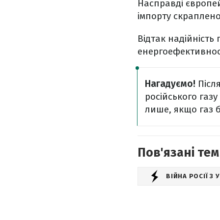
Насправді європе
імпорту скраплено
Відтак надійність
енергоефективнос
Нагадуємо!
Післ
російського газ
лише, якщо газ 
Пов'язані тем
ВІЙНА РОСІЇ З