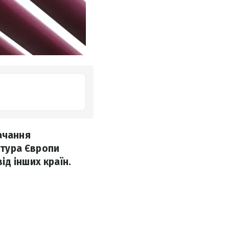
ачання
ктура Європи
д інших країн.