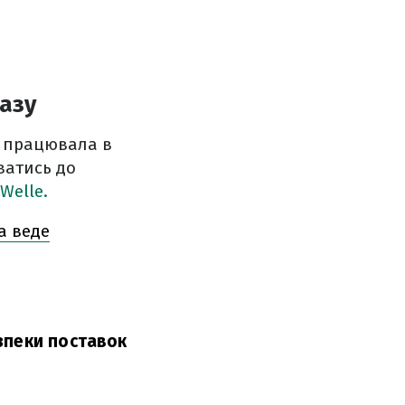
азу
я працювала в
ватись до
Welle.
а веде
зпеки поставок