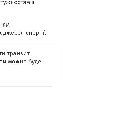
отужностям з
нням
джерел енергії.
ати транзит
опи можна буде