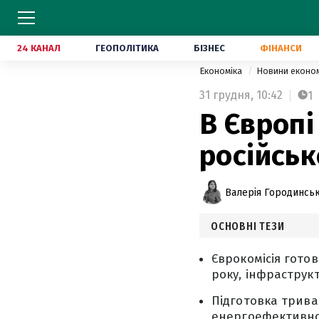
24 КАНАЛ
ГЕОПОЛІТИКА
БІЗНЕС
ФІНАНСИ
Економіка
Новини еконо
31 грудня,
10:42
1
В Європі
російськ
Валерія Городинсь
ОСНОВНІ ТЕЗИ
Єврокомісія готов
року, інфраструк
Підготовка трива
енергоефективнос