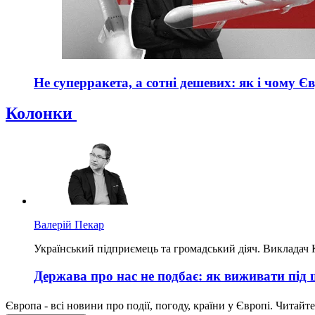
Не суперракета, а сотні дешевих: як і чому Є
Колонки
Валерій Пекар
Український підприємець та громадський діяч. Викладач 
Держава про нас не подбає: як виживати під
Європа - всі новини про події, погоду, країни у Європі. Читайт