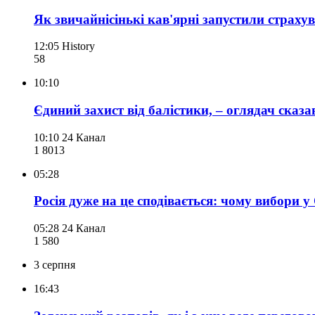
Як звичайнісінькі кав'ярні запустили страхув
12:05
History
58
10:10
Єдиний захист від балістики, – оглядач сказа
10:10
24 Канал
1 801
3
05:28
Росія дуже на це сподівається: чому вибори 
05:28
24 Канал
1 580
3 серпня
16:43