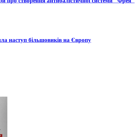
вори про створення антибалістичної системи "Фрея"
нила наступ більшовиків на Європу