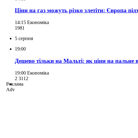
Ціни на газ можуть різко злетіти: Європа пі
14:15
Економіка
198
1
5 серпня
19:00
Дешево тільки на Мальті: як ціни на пальне 
19:00
Економіка
2 311
2
Реклама
Adv