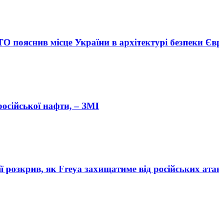
ТО пояснив місце України в архітектурі безпеки Є
осійської нафти, – ЗМІ
 розкрив, як Freya захищатиме від російських ата