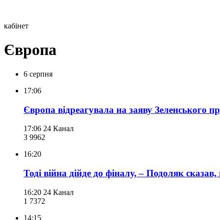
кабінет
Європа
6 серпня
17:06
Європа відреагувала на заяву Зеленського п
17:06
24 Канал
3 996
2
16:20
Тоді війна дійде до фіналу, – Подоляк сказав
16:20
24 Канал
1 737
2
14:15