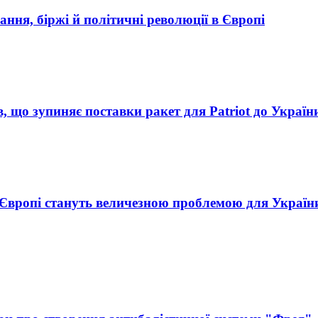
ання, біржі й політичні революції в Європі
в, що зупиняє поставки ракет для Patriot до Україн
у Європі стануть величезною проблемою для Україн