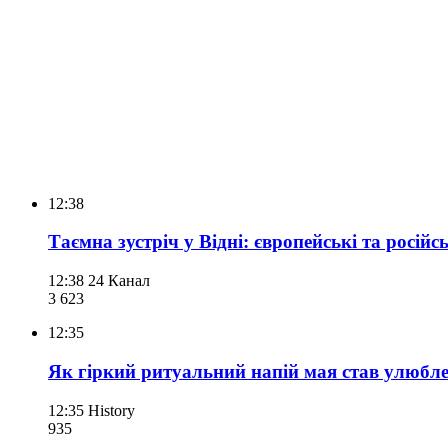
12:38
Таємна зустріч у Відні: європейські та росій
12:38
24 Канал
3 623
12:35
Як гіркий ритуальний напій мая став улюбле
12:35
History
935