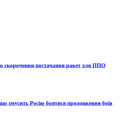
ро скорочення постачання ракет для ППО
, що змусить Росію боятися продовження боїв