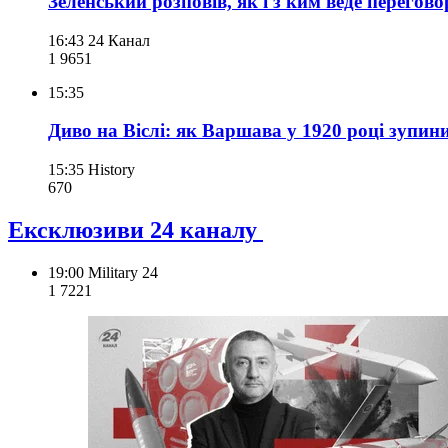
Зеленський розповів, як і з ким веде перего
16:43
24 Канал
1 965
1
15:35
Диво на Віслі: як Варшава у 1920 році зупи
15:35
History
670
Ексклюзиви 24 каналу
19:00
Military 24
1 722
1