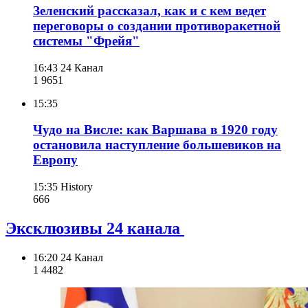
Зеленский рассказал, как и с кем ведет
переговоры о создании противоракетной
системы "Фрейя"
16:43
24 Канал
1 965
1
15:35
Чудо на Висле: как Варшава в 1920 году
остановила наступление большевиков на
Европу
15:35
History
666
Эксклюзивы 24 канала
16:20
24 Канал
1 448
2