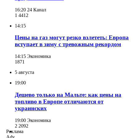
16:20
24 Канал
1 441
2
14:15
Цены на газ могут резко взлететь: Европа
вступает в зиму с тревожным рекордом
14:15
Экономика
187
1
5 августа
19:00
Дешево только на Мальте: как цены на
топливо в Европе отличаются от
украинских
19:00
Экономика
2 209
2
Реклама
Adv