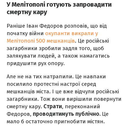
У Мелітополі готують запровадити
смертну кару
Раніше Іван Федоров розповів, що від
початку війни
окупанти викрали у
Мелітополі 500 мешканців
. Це російські
загарбники зробили задля того, щоб
залякувати людей, а також намагатись
придушити рух опору.
Але не на тих натрапили. Це навпаки
посилило протестні настрої серед
мешканців міста. І це вже відчули російські
загарбники. Тож вони вирішили повернути
смертну кару.
Страти
, переконаний
Федоров,
проводитимуть публічно.
Це
мало б остаточно пригнобити містян.