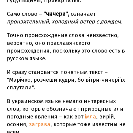
Гуцульщины, Прикарпатья.
Само слово –
"чичери",
означает
пронзительный, холодный ветер с дождем.
Точно происхождение слова неизвестно,
вероятно, оно праславянского
происхождения, поскольку это слово есть в
русском языке.
И сразу становится понятным текст –
"Марічко, розчеши кудри, бо вітри-чичері їх
сплутали".
В украинском языке немало интересных
слов, которые обозначают природные или
погодные явления – как вот
імла
, вирій,
осоння,
заграва
, которые тоже известны не
всем.