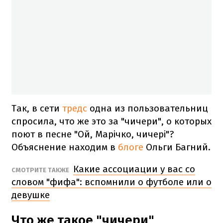
Так, в сети
тредс
одна из пользовательниц
спросила, что же это за "чичери", о которых
поют в песне "Ой, Марічко, чичері"?
Объяснение находим в
блоге
Ольги Багний.
Какие ассоциации у вас со
СМОТРИТЕ ТАКЖЕ
словом "фифа": вспомнили о футболе или о
девушке
Что же такое "чичери"