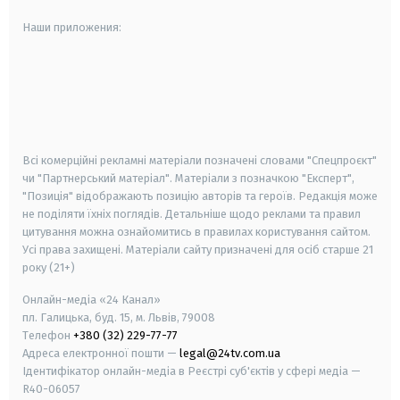
Наши приложения:
android
apple
smart tv
samsung smart tv
Всі комерційні рекламні матеріали позначені словами "Спецпроєкт"
чи "Партнерський матеріал". Матеріали з позначкою "Експерт",
"Позиція" відображають позицію авторів та героїв. Редакція може
не поділяти їхніх поглядів. Детальніше щодо реклами та правил
цитування можна ознайомитись в правилах користування сайтом.
Усі права захищені.
Матеріали сайту призначені для осіб старше
21
року (21+)
Онлайн-медіа «24 Канал»
пл. Галицька, буд. 15, м. Львів, 79008
Телефон
+380 (32) 229-77-77
Адреса електронної пошти —
legal@24tv.com.ua
Ідентифікатор онлайн-медіа в Реєстрі суб'єктів у сфері медіа —
R40-06057