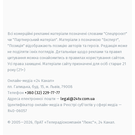
android
apple
smart tv
samsung smart tv
Всі комерційні рекламні матеріали позначені словами "Спецпроєкт"
чи "Партнерський матеріал". Матеріали з позначкою "Експерт",
"Позиція" відображають позицію авторів та героїв. Редакція може
не поділяти їхніх поглядів. Детальніше щодо реклами та правил
цитування можна ознайомитись в правилах користування сайтом.
Усі права захищені.
Матеріали сайту призначені для осіб старше
21
року (21+)
Онлайн-медіа «24 Канал»
пл. Галицька, буд. 15, м. Львів, 79008
Телефон
+380 (32) 229-77-77
Адреса електронної пошти —
legal@24tv.com.ua
Ідентифікатор онлайн-медіа в Реєстрі суб'єктів у сфері медіа —
R40-06057
© 2005—2026,
ПрАТ «Телерадіокомпанія "Люкс"», 24 Канал.