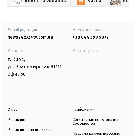
НОВОСТИ УКРАИНЫ
УЧЕБА
ОБРАЗ
E-mail редакции
Номер телефона:
news24@24tv.com.ua
+38 044 390 5077
Мы здесь:
Мы в соцсетях:
г. Киев
,
ул. Владимирская
61/11,
офис
50
О нас
приложения
Редакция
Соглашение пользователя
Сообщества
Редакционная политика
Правила комментирования