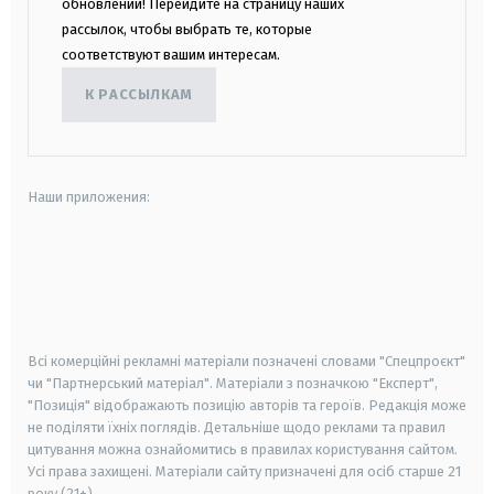
обновлений! Перейдите на страницу наших
рассылок, чтобы выбрать те, которые
соответствуют вашим интересам.
К РАССЫЛКАМ
Наши приложения:
android
apple
smart tv
samsung smart tv
Всі комерційні рекламні матеріали позначені словами "Спецпроєкт"
чи "Партнерський матеріал". Матеріали з позначкою "Експерт",
"Позиція" відображають позицію авторів та героїв. Редакція може
не поділяти їхніх поглядів. Детальніше щодо реклами та правил
цитування можна ознайомитись в правилах користування сайтом.
Усі права захищені.
Матеріали сайту призначені для осіб старше
21
року (21+)