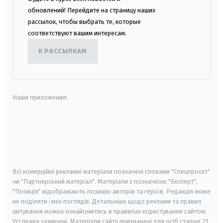
обновлений! Перейдите на страницу наших
рассылок, чтобы выбрать те, которые
соответствуют вашим интересам.
К РАССЫЛКАМ
Наши приложения:
android
apple
smart tv
samsung smart tv
Всі комерційні рекламні матеріали позначені словами "Спецпроєкт"
чи "Партнерський матеріал". Матеріали з позначкою "Експерт",
"Позиція" відображають позицію авторів та героїв. Редакція може
не поділяти їхніх поглядів. Детальніше щодо реклами та правил
цитування можна ознайомитись в правилах користування сайтом.
Усі права захищені.
Матеріали сайту призначені для осіб старше
21