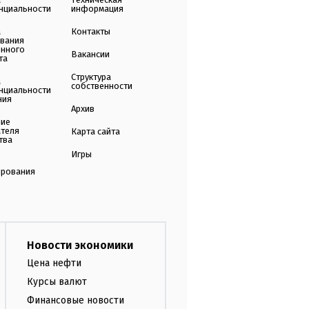
нциальности
информация
а
Контакты
ования
енного
Вакансии
та
Структура
а
собственности
нциальности
ния
Архив
ние
ателя
Карта сайта
тва
Игры
ирования
Новости экономики
Цена нефти
Курсы валют
Финансовые новости