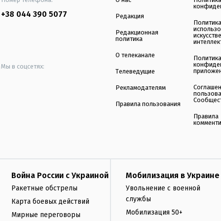
конфиде
+38 044 390 5077
Редакция
Политик
использ
Редакционная
искусств
политика
интеллек
О телеканале
Политик
конфиде
Мы в соцсетях:
приложе
Телеведущие
Соглаше
Рекламодателям
пользов
Сообщес
Правила пользования
Правила
коммент
Война России с Украиной
Мобилизация в Украине
Ракетные обстрелы
Увольнение с военной
службы
Карта боевых действий
Мобилизация 50+
Мирные переговоры