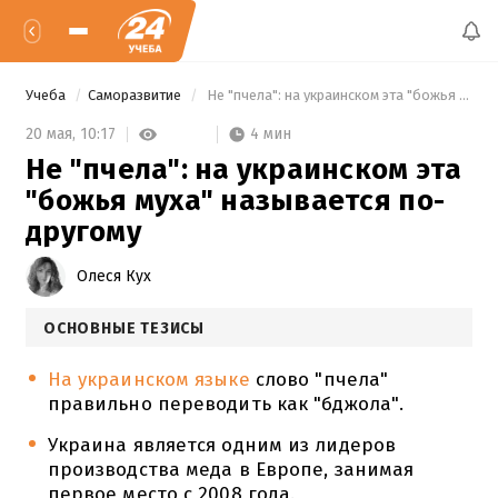
Учеба
Саморазвитие
 Не "пчела": на украинском эта "божья муха" называется по-другому 
4 мин
20 мая,
10:17
Не "пчела": на украинском эта
"божья муха" называется по-
другому
Олеся Кух
ОСНОВНЫЕ ТЕЗИСЫ
На украинском языке
слово "пчела"
правильно переводить как "бджола".
Украина является одним из лидеров
производства меда в Европе, занимая
первое место с 2008 года.