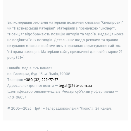
smart tv
samsung smart tv
Всі комерційні рекламні матеріали позначені словами "Спецпроєкт"
чи "Партнерський матеріал". Матеріали з позначкою "Експерт",
"Позиція" відображають позицію авторів та героїв. Редакція може
не поділяти їхніх поглядів. Детальніше щодо реклами та правил
цитування можна ознайомитись в правилах користування сайтом.
Усі права захищені.
Матеріали сайту призначені для осіб старше
21
року (21+)
Онлайн-медіа «24 Канал»
пл. Галицька, буд. 15, м. Львів, 79008
Телефон
+380 (32) 229-77-77
Адреса електронної пошти —
legal@24tv.com.ua
Ідентифікатор онлайн-медіа в Реєстрі суб'єктів у сфері медіа —
R40-06057
© 2005—2026,
ПрАТ «Телерадіокомпанія "Люкс"», 24 Канал.