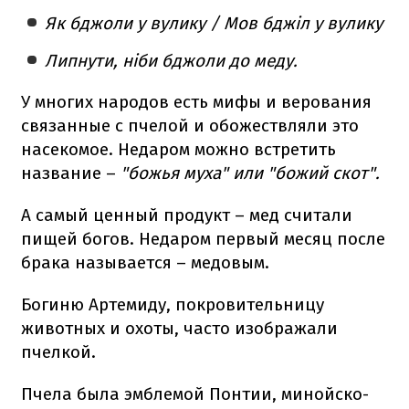
Як бджоли у вулику / Мов бджіл у вулику
Липнути, ніби бджоли до меду.
У многих народов есть мифы и верования
связанные с пчелой и обожествляли это
насекомое. Недаром можно встретить
название –
"божья муха" или "божий скот".
А самый ценный продукт – мед считали
пищей богов. Недаром первый месяц после
брака называется – медовым.
Богиню Артемиду, покровительницу
животных и охоты, часто изображали
пчелкой.
Пчела была эмблемой Понтии, минойско-