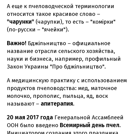
А еще к пчеловодческой терминологии
относится такое красивое слово –
"чарунки"
(чарупки), то есть – "комірки"
(по-русски – "ячейки").
Важно!
Бджільництво –
официальное
название отрасли сельского хозяйства,
науки и бизнеса, например, профильный
Закон Украины "Про бджільництво".
А медицинскую практику с использованием
продуктов пчеловодства: мед, маточное
молочко, прополис, пыльца, яд, воск
называют –
апитерапия.
20 мая 2017 года
Генеральной Ассамблеей
ООН было введено
Всемирный день пчел.
Инициатором создания этого праздника