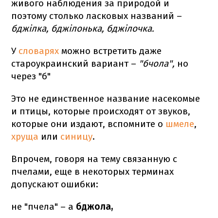
живого наблюдения за природой и
поэтому столько ласковых названий –
бджілка, бджілонька, бджілочка.
У
словарях
можно встретить даже
староукраинский вариант –
"бчола",
но
через "б"
Это не единственное название насекомые
и птицы, которые происходят от звуков,
которые они издают, вспомните о
шмеле
,
хруща
или
синицу
.
Впрочем, говоря на тему связанную с
пчелами, еще в некоторых терминах
допускают ошибки:
не "пчела" – а
бджола,