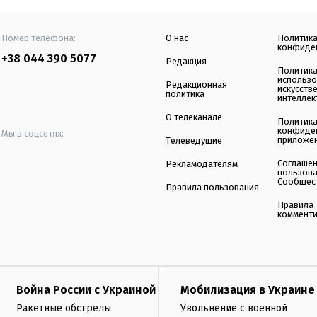
Номер телефона:
О нас
Политик
конфиде
+38 044 390 5077
Редакция
Политик
использ
Редакционная
искусств
политика
интеллек
О телеканале
Политик
конфиде
Мы в соцсетях:
приложе
Телеведущие
Соглаше
Рекламодателям
пользов
Сообщес
Правила пользования
Правила
коммент
Война России с Украиной
Мобилизация в Украине
Ракетные обстрелы
Увольнение с военной