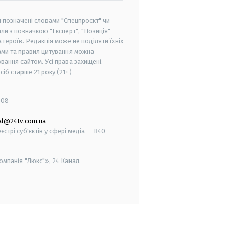
и позначені словами "Спецпроєкт" чи
ли з позначкою "Експерт", "Позиція"
героїв. Редакція може не поділяти їхніх
ами та правил цитування можна
вання сайтом. Усі права захищені.
осіб старше
21 року (21+)
008
al@24tv.com.ua
стрі суб'єктів у сфері медіа — R40-
мпанія "Люкс"», 24 Канал.
smart tv
samsung smart tv