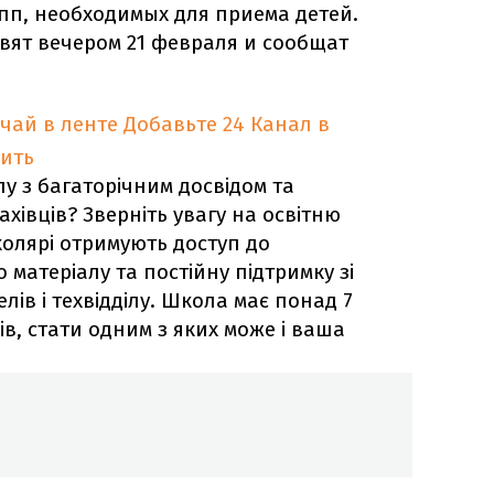
пп, необходимых для приема детей.
вят вечером 21 февраля и сообщат
учай в ленте
Добавьте 24 Канал в
ить
у з багаторічним досвідом та
івців? Зверніть увагу на освітню
колярі отримують доступ до
 матеріалу та постійну підтримку зі
лів і техвідділу. Школа має понад 7
в, стати одним з яких може і ваша