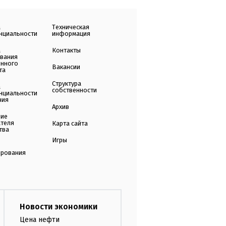
а
Техническая
нциальности
информация
а
Контакты
ования
енного
Вакансии
та
Структура
а
собственности
нциальности
ния
Архив
ние
ателя
Карта сайта
тва
Игры
ирования
Новости экономики
Цена нефти