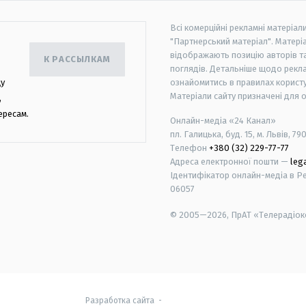
Всі комерційні рекламні матеріал
"Партнерський матеріал". Матеріа
відображають позицію авторів та 
К РАССЫЛКАМ
поглядів. Детальніше щодо рекл
цу
ознайомитись в правилах користу
Матеріали сайту призначені для 
,
ересам.
Онлайн-медіа «24 Канал»
пл. Галицька, буд. 15, м. Львів, 79
Телефон
+380 (32) 229-77-77
Адреса електронної пошти —
leg
Ідентифікатор онлайн-медіа в Реє
06057
© 2005—2026,
ПрАТ «Телерадіоко
android
apple
Разработка сайта
-