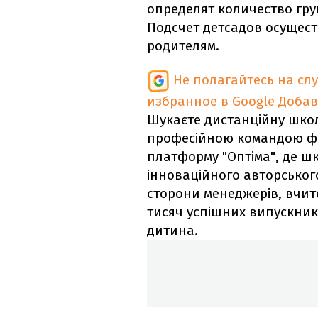
определят количество гру
Подсчет детсадов осущест
родителям.
Не полагайтесь на сл
избранное в Google
Добав
Шукаєте дистанційну школ
професійною командою фах
платформу "Оптіма", де ш
інноваційного авторського
сторони менеджерів, вчите
тисяч успішних випускникі
дитина.