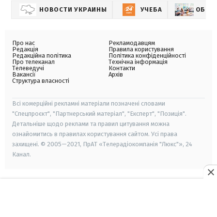
НОВОСТИ УКРАИНЫ
УЧЕБА
ОБРАЗ
Про нас
Рекламодавцям
Редакція
Правила користування
Редакційна політика
Політика конфіденційності
Про телеканал
Технічна інформація
Телеведучі
Контакти
Вакансії
Архів
Структура власності
Всі комерційні рекламні матеріали позначені словами
"Спецпроєкт", "Партнерський матеріал", "Експерт", "Позиція".
Детальніше щодо реклами та правил цитування можна
ознайомитись в правилах користування сайтом. Усі права
захищені. © 2005—2021, ПрАТ «Телерадіокомпанія "Люкс"», 24
Канал.