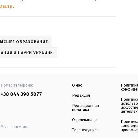
иале.
ЫСШЕЕ ОБРАЗОВАНИЕ
АНИЯ И НАУКИ УКРАИНЫ
Номер телефона:
О нас
Политик
конфиде
+38 044 390 5077
Редакция
Политик
использ
Редакционная
искусств
политика
интеллек
О телеканале
Политик
конфиде
Мы в соцсетях:
приложе
Телеведущие