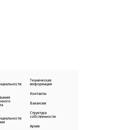
а
Техническая
нциальности
информация
а
Контакты
ования
енного
Вакансии
та
Структура
а
собственности
нциальности
ния
Архив