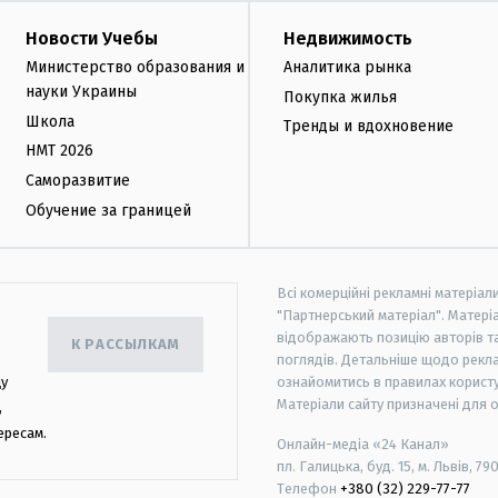
Новости Учебы
Недвижимость
Министерство образования и
Аналитика рынка
науки Украины
Покупка жилья
Школа
Тренды и вдохновение
НМТ 2026
Саморазвитие
Обучение за границей
Всі комерційні рекламні матеріал
"Партнерський матеріал". Матеріа
відображають позицію авторів та 
К РАССЫЛКАМ
поглядів. Детальніше щодо рекл
цу
ознайомитись в правилах користу
Матеріали сайту призначені для 
,
ересам.
Онлайн-медіа «24 Канал»
пл. Галицька, буд. 15, м. Львів, 79
Телефон
+380 (32) 229-77-77