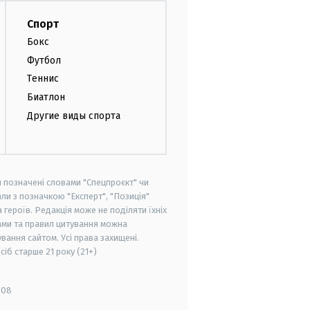
Спорт
Бокс
Футбол
Теннис
Биатлон
Другие виды спорта
и позначені словами "Спецпроєкт" чи
ли з позначкою "Експерт", "Позиція"
героїв. Редакція може не поділяти їхніх
ами та правил цитування можна
вання сайтом. Усі права захищені.
осіб старше
21 року (21+)
008