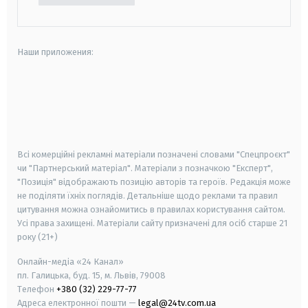
Наши приложения:
android
apple
smart tv
samsung smart tv
Всі комерційні рекламні матеріали позначені словами "Спецпроєкт"
чи "Партнерський матеріал". Матеріали з позначкою "Експерт",
"Позиція" відображають позицію авторів та героїв. Редакція може
не поділяти їхніх поглядів. Детальніше щодо реклами та правил
цитування можна ознайомитись в правилах користування сайтом.
Усі права захищені.
Матеріали сайту призначені для осіб старше
21
року (21+)
Онлайн-медіа «24 Канал»
пл. Галицька, буд. 15, м. Львів, 79008
Телефон
+380 (32) 229-77-77
Адреса електронної пошти —
legal@24tv.com.ua